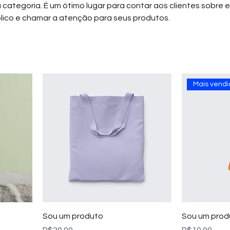
 categoria. É um ótimo lugar para contar aos clientes sobre e
lico e chamar a atenção para seus produtos.
Mais vendi
Sou um produto
Sou um prod
Preço
Preço