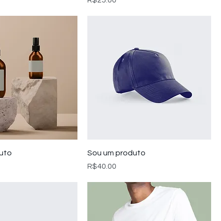
R$25.00
uto
Sou um produto
Preço
R$40.00