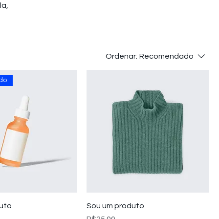
la,
Ordenar:
Recomendado
do
uto
Sou um produto
Preço