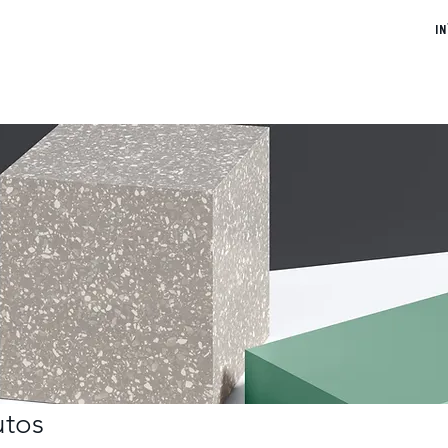
IN
utos