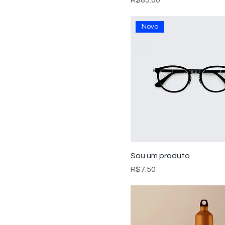
R$85.00
Novo
Sou um produto
Preço
R$7.50