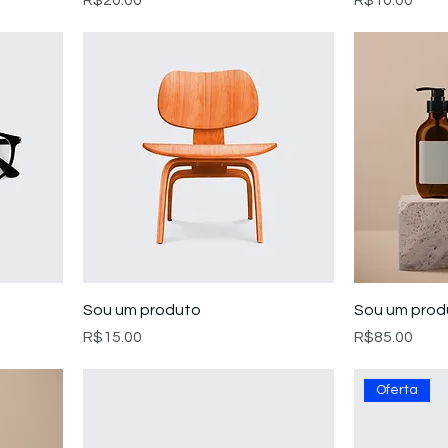
R$20.00
R$10.00
Sou um produto
Sou um prod
Preço
Preço
R$15.00
R$85.00
Oferta