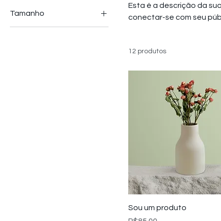
Esta é a descrição da sua
Tamanho
conectar-se com seu púb
250 ml
500 ml
12 produtos
80 ml
Large
Medium
Small
Sou um produto
Preço