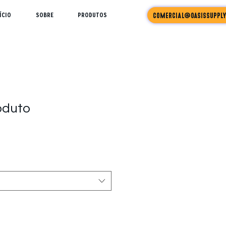
ÍCIO
SOBRE
PRODUTOS
comercial@oasissupply
oduto
9