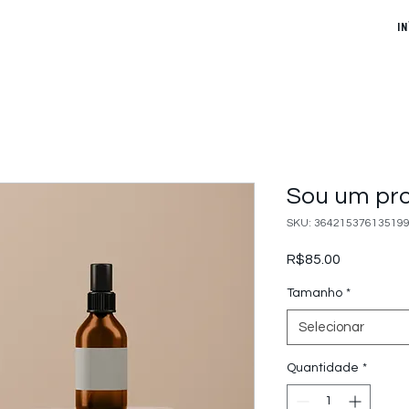
IN
Sou um pr
SKU: 36421537613519
Preço
R$85.00
Tamanho
*
Selecionar
Quantidade
*