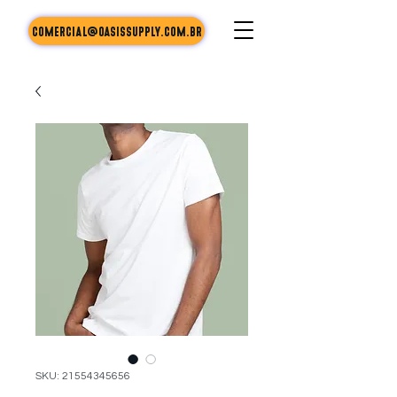
comercial@oasissupply.com.br
SKU: 21554345656