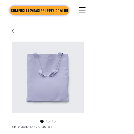
comercial@oasissupply.com.br
SKU: 364215375135191